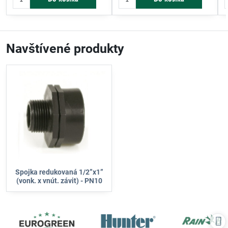
zapojenie potrubí z plastu, kovu či
rôznych typov potrubí.
p
medi. Spojka zabezpečuje efektívne
prepojenie a stabilitu rozvodov
vody.
Navštívené produkty
Spojka redukovaná 1/2”x1”
(vonk. x vnút. závit) - PN10