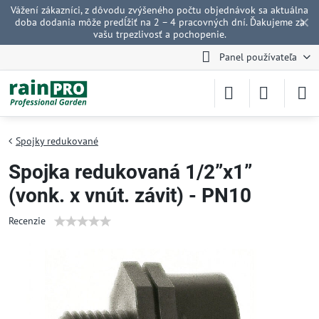
Vážení zákazníci, z dôvodu zvýšeného počtu objednávok sa aktuálna
✕
doba dodania môže predĺžiť na 2 – 4 pracovných dní. Ďakujeme za
vašu trpezlivosť a pochopenie.
Panel používateľa
Spojky redukované
Spojka redukovaná 1/2”x1”
(vonk. x vnút. závit) - PN10
Recenzie