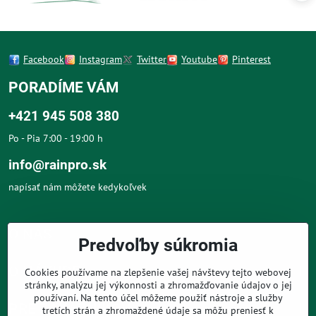
Facebook
Instagram
Twitter
Youtube
Pinterest
PORADÍME VÁM
+421 945 508 380
Po - Pia 7:00 - 19:00 h
info@rainpro.sk
napísať nám môžete kedykoľvek
O NÁS
Predvoľby súkromia
O NÁKUPE
Cookies používame na zlepšenie vašej návštevy tejto webovej
stránky, analýzu jej výkonnosti a zhromažďovanie údajov o jej
používaní. Na tento účel môžeme použiť nástroje a služby
PRE ZÁKAZNÍKOV
tretích strán a zhromaždené údaje sa môžu preniesť k