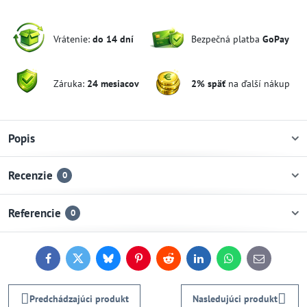
Vrátenie:
do 14 dní
Bezpečná platba
GoPay
Záruka:
24 mesiacov
2% späť
na ďalší nákup
Popis
Recenzie
0
Referencie
0
Facebook
Twitter
Bluesky
Pinterest
Reddit
LinkedIn
WhatsApp
E-
mail
Predchádzajúci produkt
Nasledujúci produkt