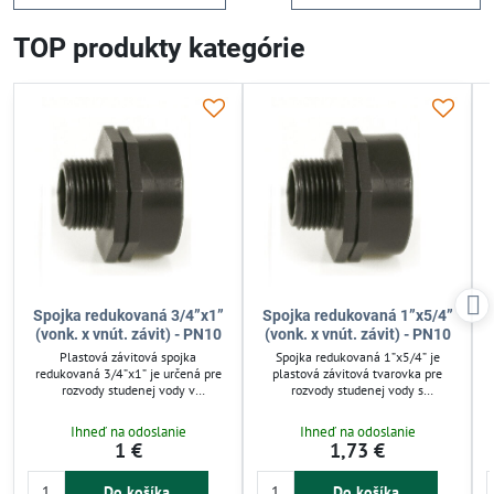
TOP produkty kategórie
Spojka redukovaná 3/4”x1”
Spojka redukovaná 1”x5/4”
(vonk. x vnút. závit) - PN10
(vonk. x vnút. závit) - PN10
Plastová závitová spojka
Spojka redukovaná 1”x5/4” je
redukovaná 3/4”x1” je určená pre
plastová závitová tvarovka pre
rozvody studenej vody v
rozvody studenej vody s
závlahových a technických
maximálnym tlakom 10 bar. Vďaka
systémoch. Odoláva tlaku až 10
odolnosti proti korózii a
Ihneď na odoslanie
Ihneď na odoslanie
barov a korózii, čím zaisťuje
jednoduchému závitovému
1 €
1,73 €
dlhodobú životnosť. Jednoduchá
pripojeniu sa hodí pre závlahové a
montáž bez špeciálneho náradia
technické systémy. Uľahčuje rýchlu
umožňuje rýchle a spoľahlivé
montáž a spoľahlivé prepojenie
Do košíka
Do košíka