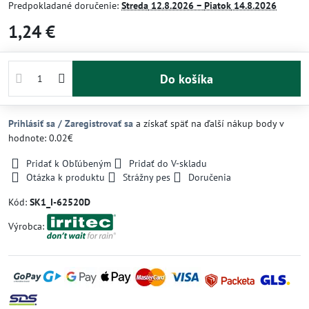
Predpokladané doručenie:
Streda
12.8.2026 −
Piatok
14.8.2026
1,24 €
Do košíka
Prihlásiť sa / Zaregistrovať sa
a získať späť na ďalší nákup body v
hodnote: 0.02€
Pridať k Obľúbeným
Pridať do V-skladu
Otázka k produktu
Strážny pes
Doručenia
Kód:
SK1_I-62520D
Výrobca: